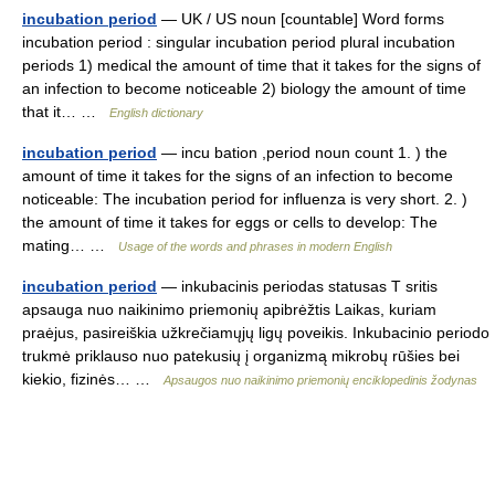
incubation period
— UK / US noun [countable] Word forms
incubation period : singular incubation period plural incubation
periods 1) medical the amount of time that it takes for the signs of
an infection to become noticeable 2) biology the amount of time
that it… …
English dictionary
incubation period
— incu bation ,period noun count 1. ) the
amount of time it takes for the signs of an infection to become
noticeable: The incubation period for influenza is very short. 2. )
the amount of time it takes for eggs or cells to develop: The
mating… …
Usage of the words and phrases in modern English
incubation period
— inkubacinis periodas statusas T sritis
apsauga nuo naikinimo priemonių apibrėžtis Laikas, kuriam
praėjus, pasireiškia užkrečiamųjų ligų poveikis. Inkubacinio periodo
trukmė priklauso nuo patekusių į organizmą mikrobų rūšies bei
kiekio, fizinės… …
Apsaugos nuo naikinimo priemonių enciklopedinis žodynas