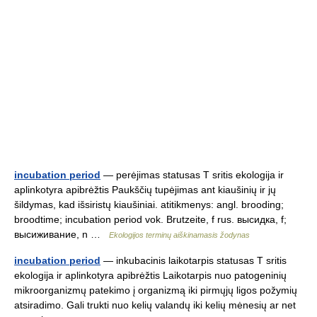
incubation period
— perėjimas statusas T sritis ekologija ir
aplinkotyra apibrėžtis Paukščių tupėjimas ant kiaušinių ir jų
šildymas, kad išsiristų kiaušiniai. atitikmenys: angl. brooding;
broodtime; incubation period vok. Brutzeite, f rus. высидка, f;
высиживание, n …
Ekologijos terminų aiškinamasis žodynas
incubation period
— inkubacinis laikotarpis statusas T sritis
ekologija ir aplinkotyra apibrėžtis Laikotarpis nuo patogeninių
mikroorganizmų patekimo į organizmą iki pirmųjų ligos požymių
atsiradimo. Gali trukti nuo kelių valandų iki kelių mėnesių ar net