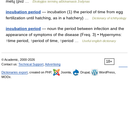
metų (pvz …
Ekologijos terminų aiškinamasis žodynas
incubation period
— incubation (1) the period of time from egg
fertilization until hatching, as in a hatchery) …
Dictionary of ichthyology
incubation period
— noun the period between infection and the
appearance of symptoms of the disease (Freq. 3) • Hypernyms:
↑time period, ↑period of time, ↑period …
Useful english dictionary
© Academic, 2000-2026
18+
Contact us:
Technical Support
,
Advertising
Dictionaries export
, created on PHP,
Joomla,
Drupal,
WordPress,
MODx.