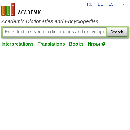
RU
DE
ES
FR
en-academic.com
Academic Dictionaries and Encyclopedias
Search!
Interpretations
Translations
Books
Игры ⚽