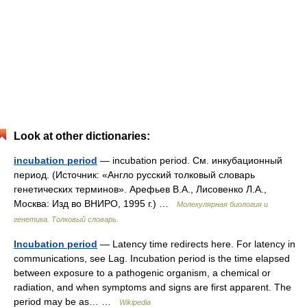
Look at other dictionaries:
incubation period
— incubation period. См. инкубационный
период. (Источник: «Англо русский толковый словарь
генетических терминов». Арефьев В.А., Лисовенко Л.А.,
Москва: Изд во ВНИРО, 1995 г.) …
Молекулярная биология и
генетика. Толковый словарь.
Incubation period
— Latency time redirects here. For latency in
communications, see Lag. Incubation period is the time elapsed
between exposure to a pathogenic organism, a chemical or
radiation, and when symptoms and signs are first apparent. The
period may be as… …
Wikipedia